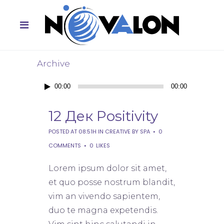
Archive
Аудиоплеер
00:00
00:00
12 Дек
Positivity
POSTED AT 08:51H
IN
CREATIVE
BY
SPA
0
COMMENTS
0
LIKES
Lorem ipsum dolor sit amet,
et quo posse nostrum blandit,
vim an vivendo sapientem,
duo te magna expetendis.