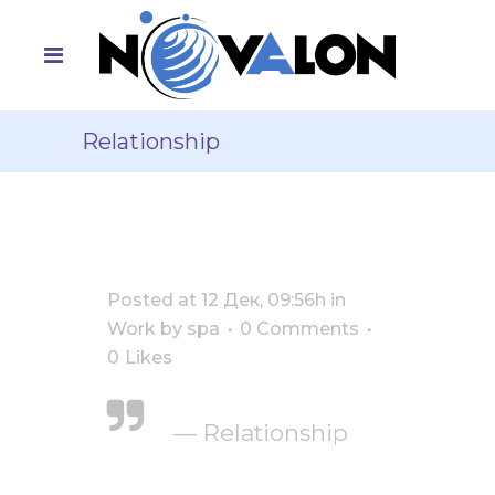
Relationship
Posted at 12 Дек, 09:56h
in
Work
by
spa
0 Comments
0
Likes
— Relationship